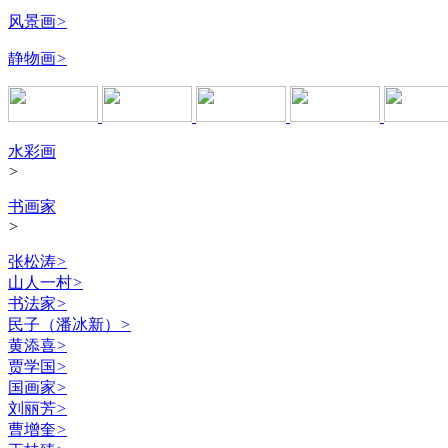
风景画
>
静物画
>
水彩画
>
书画家
>
张松涛
>
山人一村
>
书法家
>
民子（潘冰新）
>
黄添喜
>
贾学国
>
国画家
>
刘丽芳
>
曹增奎
>