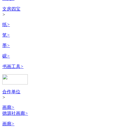
文房四宝
>
纸
>
笔
>
墨
>
砚
>
书画工具
>
合作单位
>
画廊
>
德源社画廊
>
画廊
>