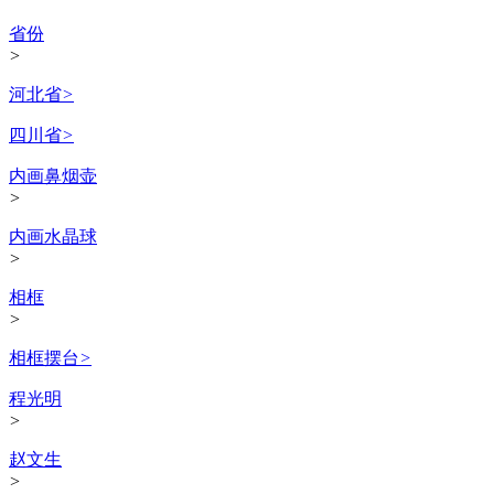
省份
>
河北省
>
四川省
>
内画鼻烟壶
>
内画水晶球
>
相框
>
相框摆台
>
程光明
>
赵文生
>