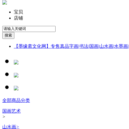
宝贝
店铺
【墨缘斋文化网】专售真品字画|书法|国画|山水画|水墨画|
全部商品分类
国画艺术
>
山水画
>