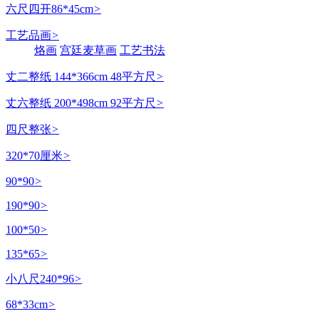
六尺四开86*45cm
>
工艺品画
>
烙画
宫廷麦草画
工艺书法
丈二整纸 144*366cm 48平方尺
>
丈六整纸 200*498cm 92平方尺
>
四尺整张
>
320*70厘米
>
90*90
>
190*90
>
100*50
>
135*65
>
小八尺240*96
>
68*33cm
>