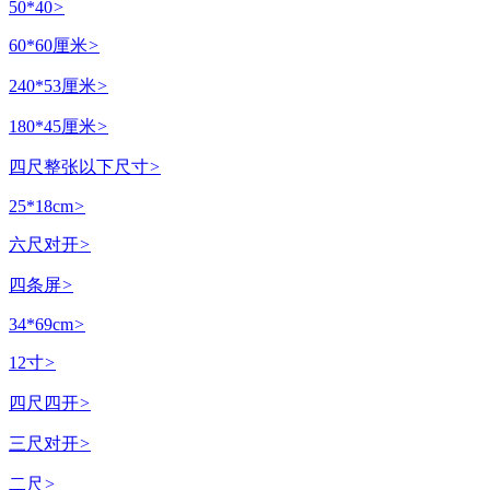
50*40
>
60*60厘米
>
240*53厘米
>
180*45厘米
>
四尺整张以下尺寸
>
25*18cm
>
六尺对开
>
四条屏
>
34*69cm
>
12寸
>
四尺四开
>
三尺对开
>
二尺
>