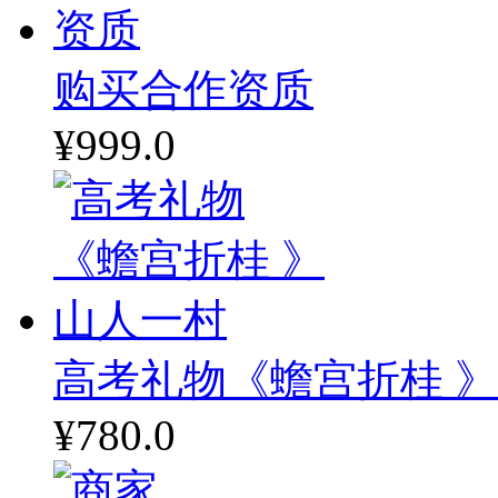
购买合作资质
¥999.0
高考礼物《蟾宫折桂 》
¥780.0