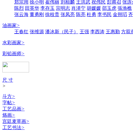
郑宗用
徐小明
崔伟丽
刘桓麟
王洪武
祝伟民
彭甫召
张连
陈烈
田英华
李存玉
宗明志
肖泽宁
胡媛媛
邵玉虎
張渔樵
张云海
董勇刚
徐枝贵
张凤亮
陈亮
杜勇
李书民
金朔瑫
齐
油画家
>
王春红
张维源
潘冰新（民子）
王强
李西涛
王惠勤
方双
水彩画家
>
彩铅画师
>
尺 寸
>
斗方
>
字帖
>
工艺品画
>
烙画
>
宫廷麦草画
>
工艺书法
>