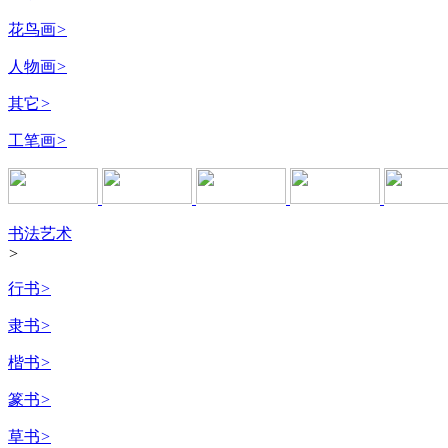
花鸟画
>
人物画
>
其它
>
工笔画
>
书法艺术
>
行书
>
隶书
>
楷书
>
篆书
>
草书
>